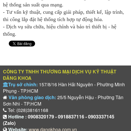
hệ thống sản suất qua mạng.
- Tư vấn kỹ thuật, cung cấp giải pháp, thiết kế, lập trình,
thi công lắp đặt hệ thống tích hợp tự động hóa.
- Dịch vụ sửa chữa, hiệu chỉnh và bảo trì thiết bị - hệ
thống.
CÔNG TY TNHH THƯƠNG MẠI DỊCH VỤ KỸ THUẬT
ĐĂNG KHOA
Trụ sở chính:
157/8/16 Hàn Hải Nguyên - Phường Minh
Phụng - TP.HCM
Văn phòng giao dịch:
25/5 Nguyễn Hậu - Phường Tân
Sơn Nhì - TP.HCM
Tel: (028)38161168
Hotline :
0908320179 - 0918837116 - 0903337145
(Zalo)
Website:
www.dangkhoa.com.vn