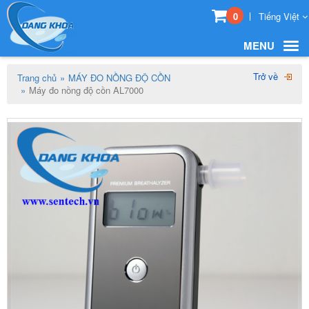
0
Tiếng Việt
MENU
Trở về
Trang chủ
MÁY ĐO NỒNG ĐỘ CỒN
Máy đo nồng độ cồn AL7000